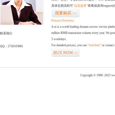
具体交易流程可
“点击这里”
查看或咨询support@
我要购买
>>
Process Overview:
4.cn is a world leading domain escrow service plat
million RMB transaction volume every year. We promi
联系我们
5 workdays.
For detailed process, you can
“visit here”
or contact
QQ：2726103981
BUY NOW
>>
Copyright © 1998 -2025 ww