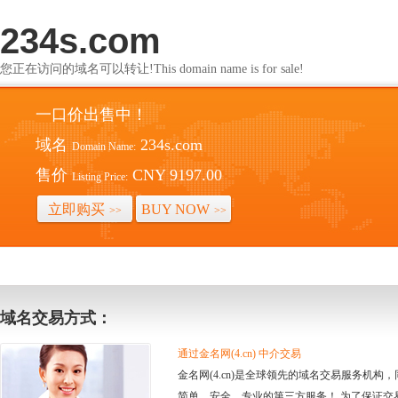
234s.com
您正在访问的域名可以转让!This domain name is for sale!
一口价出售中！
域名
234s.com
Domain Name:
售价
CNY 9197.00
Listing Price:
立即购买
BUY NOW
>>
>>
域名交易方式：
通过金名网(4.cn) 中介交易
金名网(4.cn)是全球领先的域名交易服务机
简单、安全、专业的第三方服务！ 为了保证交